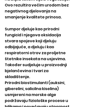
Ovo rezultira većim urodom bez
negativnog djelovanja na
smanjenje kvalitete prinosa.
Sumpor djeluje kao prirodni
fungicid i njegova oksidacija
stvara spojeve koji djeluju
odbijajuće, a djeluju i kao
respiratorni otrov za proljetne
štetnike insekata na usjevima.
Također sudjeluje u proizvodnji
bjelančevina i tvari za
skladištenje.
Prirodni biostimulanti (auksini,
giberelini, salicilna kiselina)
usmjereni na morske alge
podržavaju fiziološke procese u
biljkama i povećavaju otpornost