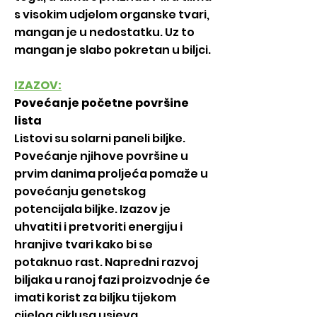
s visokim udjelom organske tvari,
mangan je u nedostatku. Uz to
mangan je slabo pokretan u biljci.
IZAZOV:
Povećanje početne površine
lista
Listovi su solarni paneli biljke.
Povećanje njihove površine u
prvim danima proljeća pomaže u
povećanju genetskog
potencijala biljke. Izazov je
uhvatiti i pretvoriti energiju i
hranjive tvari kako bi se
potaknuo rast. Napredni razvoj
biljaka u ranoj fazi proizvodnje će
imati korist za biljku tijekom
cijelog ciklusa usjeva.