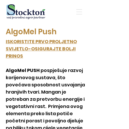
AlgoMel Push
ISKORISTITE PRVO PROLJETNO
SVIJETLO-OSIGURAJTE BOLJI
PRINOS
AlgoMel PUSH
pospješuje razvoj
korijenovog sustava, što
povećava sposobnost usvajanja
hranjivih tvari. Mangan je
potreban za pretvorbu energije i
vegetativni rast. Primjena ovog
elementa preko lista potiče
početni porast i povoljno djeluje
na biljku tokom cijele vegetacije.