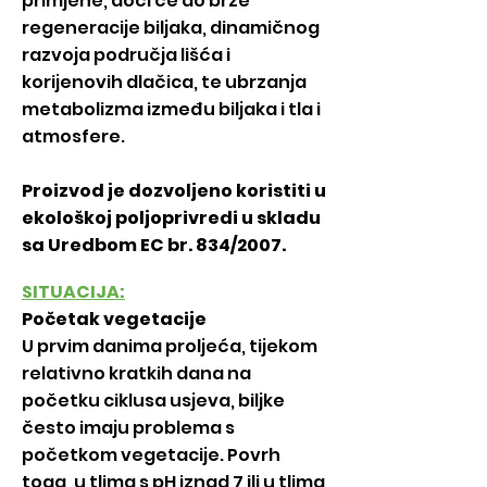
primjene, doći će do brze
regeneracije biljaka, dinamičnog
razvoja područja lišća i
korijenovih dlačica, te ubrzanja
metabolizma između biljaka i tla i
atmosfere.
Proizvod je dozvoljeno koristiti u
ekološkoj poljoprivredi u skladu
sa Uredbom EC br. 834/2007.
SITUACIJA:
Početak vegetacije
U prvim danima proljeća, tijekom
relativno kratkih dana na
početku ciklusa usjeva, biljke
često imaju problema s
početkom vegetacije. Povrh
toga, u tlima s pH iznad 7 ili u tlima