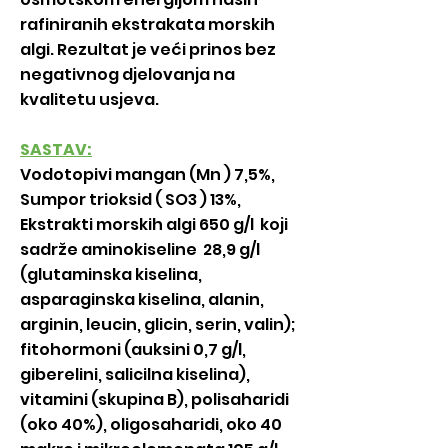
rafiniranih ekstrakata morskih
algi. Rezultat je veći prinos bez
negativnog djelovanja na
kvalitetu usjeva.
SASTAV:
Vodotopivi mangan (Mn ) 7,5%,
Sumpor trioksid ( SO3 ) 13%,
Ekstrakti morskih algi 650 g/l koji
sadrže aminokiseline 28,9 g/l
(glutaminska kiselina,
asparaginska kiselina, alanin,
arginin, leucin, glicin, serin, valin);
fitohormoni (auksini 0,7 g/l,
giberelini, salicilna kiselina),
vitamini (skupina B), polisaharidi
(oko 40%), oligosaharidi, oko 40