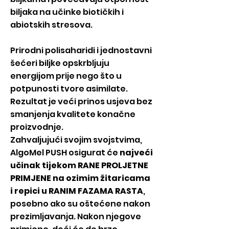
biljaka na učinke biotičkih i
abiotskih stresova.
Prirodni polisaharidi i jednostavni
šećeri biljke opskrbljuju
energijom prije nego što u
potpunosti tvore asimilate.
Rezultat je veći prinos usjeva bez
smanjenja kvalitete konačne
proizvodnje.
Zahvaljujući svojim svojstvima,
AlgoMel PUSH osigurat će
najveći
učinak tijekom RANE PROLJETNE
PRIMJENE na ozimim žitaricama
i repici u RANIM FAZAMA RASTA
,
posebno ako su oštećene nakon
prezimljavanja. Nakon njegove