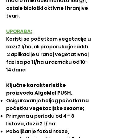
makro i mikroelemenata 105 g/l,
ostale biološki aktivne i hranjive
tvari.
UPORABA:
Koristi se početkom vegetacije u
dozi 2 l/ha, ali preporuka je raditi
2 aplikacije u ranoj vegetativnoj
fazi sa po 1 l/ha u razmaku od 10-
14 dana
Ključne karakteristike
proizvoda AlgoMel PUSH.
Osiguravanje boljeg početka na
početku vegetacijske sezone;
Primjena u periodu od 4 - 8
listova, doza 2 l / ha;
Poboljšanje fotosinteze,