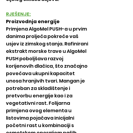
RJEŠENJE:
Proizvodnja energije
Primjena AlgoMel PUSH-a u prvim
danima proljeća pokreće vaš
usjev iz zimskog stanja. Rafinirani
ekstrakt morske trave u AlgoMel
PUSH poboljšava razvoj
korijenovih dlačica, što značajno
povećava ukupni kapacitet
unosa hranjivih tvari. Mangan je
potreban za skladištenje i
pretvorbu energije kao i za
vegetativni rast. Folijarna
primjena ovog elementa u
listovima pojačava inicijalni
početni rast u kombinaciji s
osmotskom energijom naših