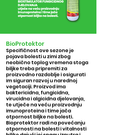
BioProtektor
Specifičnost ove sezone je
pojava bolesti u zimi zbog
neobično toplog vremena stoga
biljke treba pripremiti za
proizvodno razdoblje i osigurati
im siguran razvoj u narednoj
vegetaciji.
Proizvod i
ma
baktericidna, fungicidna,
virucidna i algicidna djelovanja,
te utječe na veću proizvodnju
imunoproteina i time jača
otpornost biljke na bolesti.
Bioprotektor radi na povećanju
otpornosti na bolesti i vitalnosti
biljke dajući joj snagu iznutra i