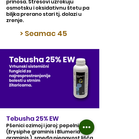
prinosa. Stresovi uzrokuju
osmotsku i oksidativnu štetu pa
biljka prerano stari tj. dolazi u
zrenje.
> Seamac 45
Tebusha 25% EW
Pšenici ozimoj i jaroj: pepelnica
(Erysiphe graminis i Blumeria
graminis ), smeđa pjegavost lišća