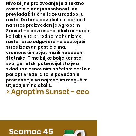
Nivo biljne proizvodnje je direktno
ovisan o njenoj sposobnosti da
prevlada kritične faze u razdoblju
rasta. Da bi se povećala otpornost
na stres proizveden je Agroptim
Sunset na bazi esencijalnih minerala
koji aktivira prirodne mehanizme
rasta i brzo odgovara na postojeći
stres izazvan pesticidima,
vremenskim uvjetima ili napadom
štetnika. Time biljke bolje koriste
svoj genetski potencijal što je u
skladu sa osnovnim načelom održive
poljoprivrede, a to je povećanje
proizvodnje sa najmanjim mogućim
utjecajem na okoliš.
> Agroptim Sunset - eco