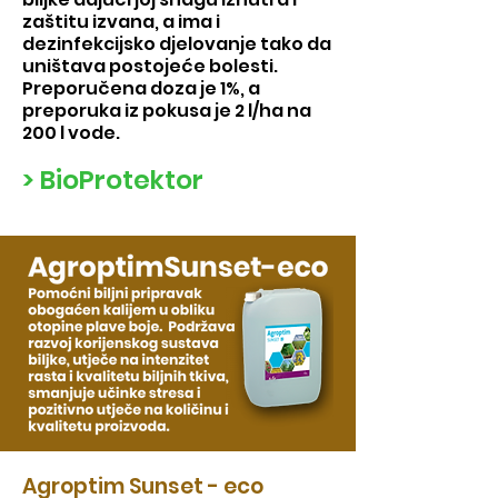
zaštitu izvana, a ima i
dezinfekcijsko djelovanje tako da
uništava postojeće bolesti.
Preporučena doza je 1%, a
preporuka iz pokusa je 2 l/ha na
200 l vode.
> BioProtektor
Agroptim Sunset - eco