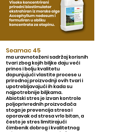
Seamac 45
ma uravnoteženi sadržaj korisnih
tvari zbog kojih biljke daju veći
prinos i bolju kvalitetu
dopunjujući vlastite procese u
prirodnoj proizvodnji ovih tvari i
upotrebljavajući ih kada su
najpotrebnije biljkama.
Abiotski stres je izvan kontrole
poljoprivrednih proizvođača
stoga je prevencija stresa i
oporavak od stresa vrlo bitan, a
često je stres limitirajući
čimbenik dobrog i kvalitetnog