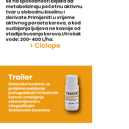
se na sposobnosti biljaka da
metaboliziraju početnu aktivnu
tvar u slobodnu kiselinu i
derivate.
Primijeniti u vrijeme
aktivnog porasta korova, a kod
suzbijanja ljuljeva ne kasnije od
stadija busanja korova.
Utrošak
vode: 200-400 L/ha.
> Ciclope