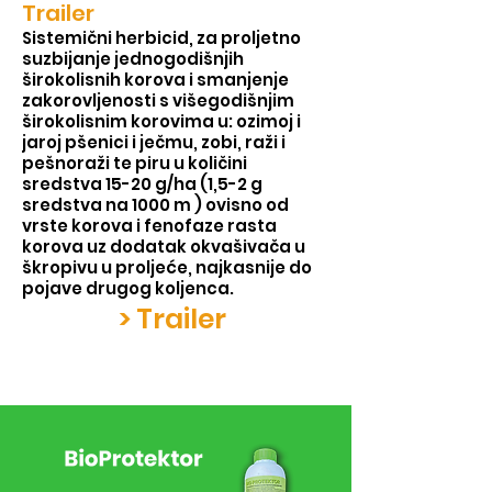
Trailer
Sistemični herbicid, za proljetno
suzbijanje jednogodišnjih
širokolisnih korova i smanjenje
zakorovljenosti s višegodišnjim
širokolisnim korovima u: ozimoj i
jaroj pšenici i ječmu, zobi, raži i
pešnoraži te piru u količini
sredstva 15
-20 g/ha (1,5
-2 g
sredstva na 1000 m ) ovisno od
vrste korova i fenofaze rasta
korova uz dodatak okvašivača u
škropivu u proljeće, najkasnije do
pojave drugog koljenca.
> Trailer