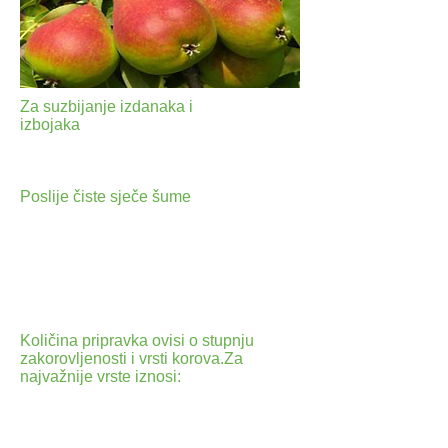
Za suzbijanje izdanaka i
izbojaka
tretiranjem panjeva odmah
nakon sječe stabala (svibanj –
prosinac) 15 % otopinom.
Poslije čiste sječe šume
u pripremi
površina za sadnju : a) tretiranjem
izdanaka i izbojaka u punoj vegetaciji u
periodu intenzivnog rasta 1%
koncentraciji. b) tretiranjem svježe
posječenih panjeva u periodu kolovoz–
rujan u 2 % koncentraciji.
Količina pripravka ovisi o stupnju
zakorovljenosti i vrsti korova.Za
najvažnije vrste iznosi:
- 4 l/ha za Agropyron repens,
- 4-5 l/ha za Sorghum halepense,
Cirsium arvense, Rumex crispus,