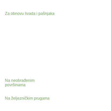
za kompost u proizvodnji povrća, gljiva
i silažu.
Za obnovu livada i pašnjaka
,
tretiranjem u vrijeme intenzivnog rasta
korova i livadnih trava u dozi 2-4 l/ha za
suzbijanje jednogodišnjih korova i 4 -
10 l/ha za suzbijanje višegodišnjih
korova. U suhim kanalima (III i IV reda)
ili u povremeno plavljenim kanalima i
močvarama koje se nakon odvodnje
privode kulturi u dozi 4 - 8 l/ha uz
napomenu da djelovanje pripravka
traje od 14 - 21 dan te se u tom periodu
ne smiju kositi ili obrađivati. Voda se
smije puštati u kanale najranije 7 dana
nakon primjene.
Na neobrađenim
površinama
primjenom u vrijeme pune
vegetacije u dozi 4 - 12 l/ha.
Na željezničkim prugama
za suzbijanje
zeljastih i drvenastih korova u dozi 8 -
12 l/ha.