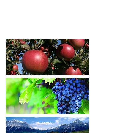
suzbijanje drvenastih korova: -
tretiranjem drvenastih korova tijekom
vegetacije uz uporabu štitnika u
koncentraciji od 2 %. - tretiranjem po
cijeloj površini početkom jeseni kada
su sadnice u fazi završnog rasta u
koncentraciji 1 %.