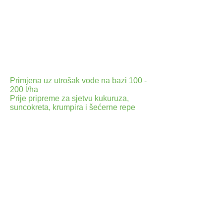
Rumex obtusifolius, Artemisia vulgaris,
Taraxacum officinale
- 6-8 l/ha za Rubus spp., Cyperus
rotundus,
- 8-10 l/ha za Cynodon dactylon
Primjenjuju se pred cvatnju i u doba
cvatnje korova kada je silazno kolanje
asimilata najintenzivnije.
Primjena uz utrošak vode na bazi 100 -
200 l/ha
Prije pripreme za sjetvu kukuruza,
suncokreta, krumpira i šećerne repe
za
suzbijanje:
- jednogodišnjih travnih i širokolisnih
korova kada su 5 - 10 cm. visoki u dozi
1,5 - 2 l/ha.
- pirike – kada je visine 10 - 25 cm. u
dozi 2 - 3 l/ha.
- Cirsium arvense u stadiju razvoja
pune rozete ( 15 - 25 cm. visine) u dozi
3 - 4 l/ha.
Obrada tla i sjetva mogu se obaviti 5
dana nakon primjene. Nije dozvoljena
uporaba glifosata prije sjetve šećerne