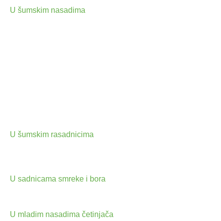
U šumskim nasadima
iz zrakoplova
radi suzbijanja drvenastih korova :
divljeg kestena, lijeske, gloga, topole,
johe, bagrema, divlje ruže, kupine,
borovnice, bazge, vrijesa, bukve,
hrasta, graba, breze, vrbe i sl. u količini:
- 5-6 l/ha u nasadima bijelog i crnog
bora uz utrošak vode od 75 -100 l/ha.
- 6-7 l/ha u nasadima smreke uz
utrošak vode od 75 l/ha.
- 7-8 l/ha kod pripreme površina za
pošumljavanje uz utrošak vode od 75
l/ha.
U šumskim rasadnicima
tretiranjem
između redova u vegetaciji uz
obavezno korištenje štitnika u dozi 4,5
l/ha. Za primjenu koristiti uređaje
niskog pritiska.
U sadnicama smreke i bora
u dozi 6
l/ha tretiranjem po cijeloj površini u
vrijeme potpunog mirovanja četinjača,
a rasta korova.
U mladim nasadima četinjača
za