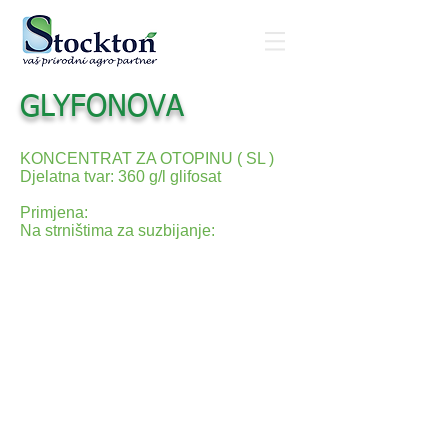
GLYFONOVA
KONCENTRAT ZA OTOPINU ( SL )
Djelatna tvar: 360 g/l glifosat
Primjena:
Na strništima za suzbijanje:
Agropyron
repens, Sorghum halepense, Cynodon
dactylon, Cyperus rotundus i sličnih u
dozi 8-10 l/h a kada ovi korovi razviju
lisnu masu i dostignu visinu 15 - 40 cm.
pred cvatnju i u cvatnji kada je silazno
kolanje asimilata najintenzivnije.
Površine na kojima je primijenjeno
sredstvo ne smiju se obrađivati
najmanje 7 dana a kod suzbijanja
otpornih višegodišnjih korova 2 - 3
tjedna.