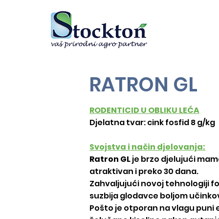
RATRON GL
RODENTICID U OBLIKU LEĆA
Djelatna tvar: cink fosfid 8 g/kg
Svojstva i način djelovanja:
Ratron GL
je brzo djelujući mam
atraktivan i preko 30 dana.
Zahvaljujući novoj tehnologiji 
suzbija glodavce boljom učinko
Pošto je otporan na vlagu puni 