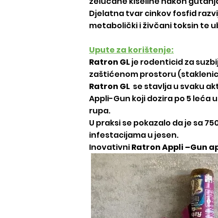
želučane kiseline nakon gutanj
Djelatna tvar cinkov fosfid razv
metabolički i živčani toksin te u
Upute za korištenje:
Ratron GL
je rodenticid za suzb
zaštićenom prostoru (staklenici, 
Ratron GL
se stavlja u svaku ak
Appli-Gun koji dozira po 5 leća
rupa.
U praksi se pokazalo da je sa 7
infestacijama u jesen.
Inovativni
Ratron Appli –Gun a