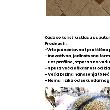
Kada se koristi u skladu s uput
Prednosti:
-Vrlo jednostavna i praktična
- Inovativna, jedinstvena for
- Bez prašine, otporan na vodu 
- 3 puta veća efikasnost od kl
- Veća brzina nanošenja (5 leć
- Nema rizika od sekundarnog 