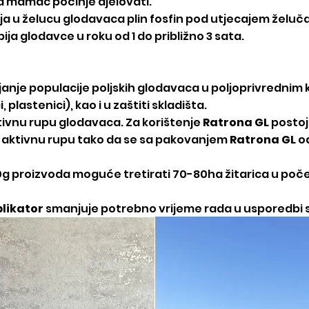
a mamac počinje djelovati.
ija u želucu glodavaca plin fosfin pod utjecajem želuča
bija glodavce u roku od 1 do približno 3 sata.
ijanje populacije poljskih glodavaca u poljoprivredni
plastenici), kao i u zaštiti skladišta.
tivnu
rupu glodavaca. Za korištenje
Ratrona GL
postoji
 u aktivnu rupu tako da se sa pakovanjem
Ratrona GL
od
50g proizvoda moguće tretirati 70-80ha žitarica u poč
plikator
smanjuje potrebno vrijeme rada u usporedbi