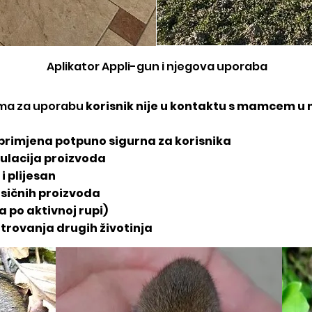
Aplikator Appli-gun i njegova uporaba
ama za uporabu
korisnik nije u kontaktu s mamcem u 
 primjena potpuno sigurna za korisnika
mulacija proizvoda
i plijesan
asičnih proizvoda
a po aktivnoj rupi)
trovanja drugih životinja