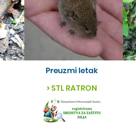
Preuzmi letak
> STL RATRON