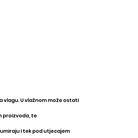
odi
Upute
More
na vlagu. U vlažnom može ostati
h proizvoda, te
zumiraju i tek pod utjecajem