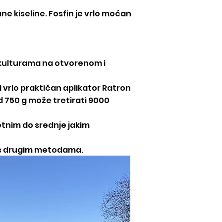
ne kiseline. Fosfin je vrlo moćan
m kulturama na otvorenom i
 vrlo praktičan aplikator Ratron
 750 g može tretirati 9000
etnim do srednje jakim
 s drugim metodama.