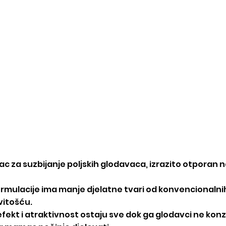
Početna
Aktualno
Proizv
ac za suzbijanje poljskih glodavaca, izrazito otporan 
formulacije ima manje djelatne tvari od konvencionalni
vitošću.
efekt i atraktivnost ostaju sve dok ga glodavci ne kon